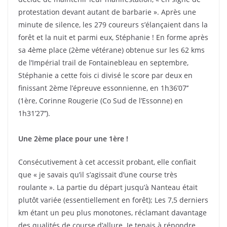
protestation devant autant de barbarie ». Après une
minute de silence, les 279 coureurs s’élançaient dans la
forêt et la nuit et parmi eux, Stéphanie ! En forme après
sa 4ème place (2ème vétérane) obtenue sur les 62 kms
de l’Impérial trail de Fontainebleau en septembre,
Stéphanie a cette fois ci divisé le score par deux en
finissant 2ème l’épreuve essonnienne, en 1h36’07’’
(1ère, Corinne Rougerie (Co Sud de l’Essonne) en
1h31’27’’).
Une 2ème place pour une 1ère !
Consécutivement à cet accessit probant, elle confiait
que « je savais qu’il s’agissait d’une course très
roulante ». La partie du départ jusqu’à Nanteau était
plutôt variée (essentiellement en forêt); Les 7,5 derniers
km étant un peu plus monotones, réclamant davantage
des qualités de course d’allure. Je tenais à répondre