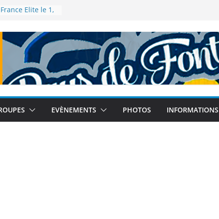
rance Elite le 1,
 Talence
France de 5km à
re 2025
thlé – Tour
nebleau le 12
 Monde à Tokyo
embre 2025
France de semi-
s le 14
ROUPES
EVÈNEMENTS
PHOTOS
INFORMATIONS