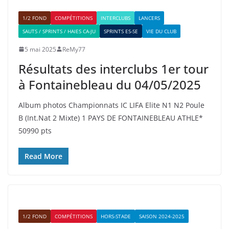
1/2 FOND
COMPÉTITIONS
INTERCLUBS
LANCERS
SAUTS / SPRINTS / HAIES CA-JU
SPRINTS ES-SE
VIE DU CLUB
5 mai 2025
ReMy77
Résultats des interclubs 1er tour
à Fontainebleau du 04/05/2025
Album photos Championnats IC LIFA Elite N1 N2 Poule
B (Int.Nat 2 Mixte) 1 PAYS DE FONTAINEBLEAU ATHLE*
50990 pts
Read More
1/2 FOND
COMPÉTITIONS
HORS-STADE
SAISON 2024-2025