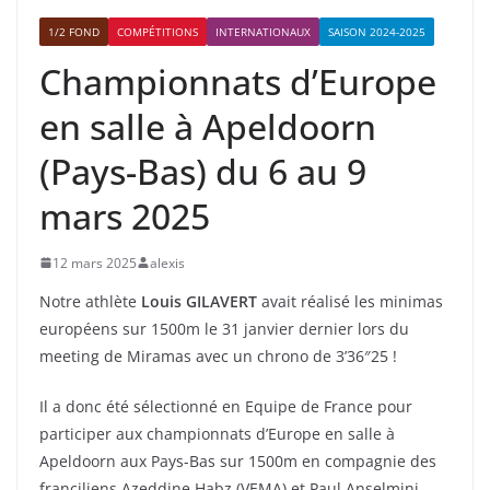
1/2 FOND
COMPÉTITIONS
INTERNATIONAUX
SAISON 2024-2025
Championnats d’Europe
en salle à Apeldoorn
(Pays-Bas) du 6 au 9
mars 2025
12 mars 2025
alexis
Notre athlète
Louis GILAVERT
avait réalisé les minimas
européens sur 1500m le 31 janvier dernier lors du
meeting de Miramas avec un chrono de 3’36″25 !
Il a donc été sélectionné en Equipe de France pour
participer aux championnats d’Europe en salle à
Apeldoorn aux Pays-Bas sur 1500m en compagnie des
franciliens Azeddine Habz (VEMA) et Paul Anselmini