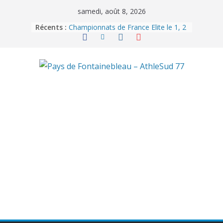
samedi, août 8, 2026
Récents :
Championnats de France Elite le 1, 2
et 3 août 2025 à Talence
Championnats de France de 5km à
Fréjus le 26 octobre 2025
Challenge Equip’Athlé – Tour
automnal à Fontainebleau le 12
octobre 2025
Championnats du Monde à Tokyo
du 13 au 21 septembre 2025
Championnats de France de semi-
marathon à Vannes le 14 septembre
2025