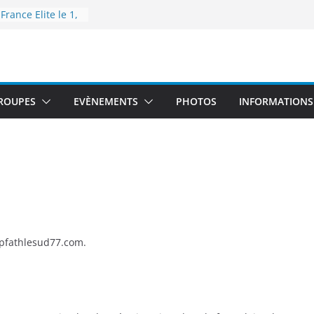
rance Elite le 1,
 Talence
France de 5km à
re 2025
thlé – Tour
nebleau le 12
ROUPES
EVÈNEMENTS
PHOTOS
INFORMATIONS
 Monde à Tokyo
embre 2025
France de semi-
s le 14
//pfathlesud77.com.