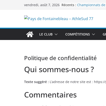
Passer
Récents :
Championnats de F
vendredi, août 7, 2026
au
2 et 3 août 2025 à
Championnats de 
contenu
Fréjus le 26 octob
Challenge Equip’A
automnal à Fontai
octobre 2025
LE CLUB
COMPÉTITIONS
G
Championnats du
du 13 au 21 sept
Championnats de 
marathon à Vanne
Politique de confidentialité
septembre 2025
Qui sommes-nous ?
Texte suggéré :
L’adresse de notre site est : https:
Commentaires