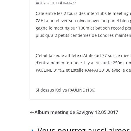
30 mai 2017
ReMy77
Calé entre les 2 tours des interclubs le meeting
ZAHI a pu élever son niveau avec un panel bien g
gagne le meeting sur 100m et bat son record pe
plus qu’à 2 petits centièmes de Londres mainten
C’était la seule athlète d’Athlesud 77 sur ce me
d’entrainement du pole. Il y a eu sur le 250m, 
PAULINE 31″92 et Estelle RAFFAI 30″36 avec le d
Si dessus Kellya PAULINE (186)
Album meeting de Savigny 12.05.2017
Vous pourrez aussi aimer