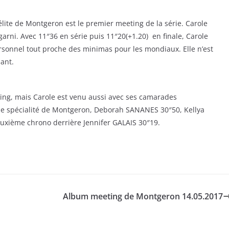
 élite de Montgeron est le premier meeting de la série. Carole
arni. Avec 11″36 en série puis 11″20(+1.20) en finale, Carole
rsonnel tout proche des minimas pour les mondiaux. Elle n’est
ant.
eting, mais Carole est venu aussi avec ses camarades
une spécialité de Montgeron, Deborah SANANES 30″50, Kellya
euxième chrono derrière Jennifer GALAIS 30″19.
Album meeting de Montgeron 14.05.2017