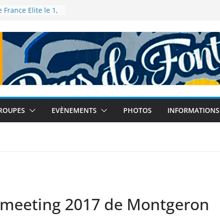
France Elite le 1,
à Talence
 France de 5km à
bre 2025
Athlé – Tour
inebleau le 12
u Monde à Tokyo
tembre 2025
 France de semi-
es le 14
ROUPES
EVÈNEMENTS
PHOTOS
INFORMATIONS
u meeting 2017 de Montgeron