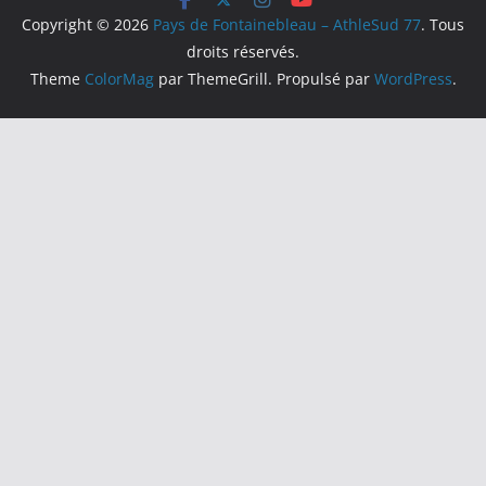
Copyright © 2026
Pays de Fontainebleau – AthleSud 77
. Tous
droits réservés.
Theme
ColorMag
par ThemeGrill. Propulsé par
WordPress
.