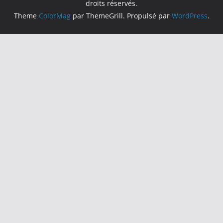
droits réservés.
Theme
ColorMag
par ThemeGrill. Propulsé par
WordPress
.