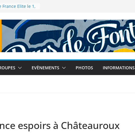
France Elite le 1,
à Talence
 France de 5km à
bre 2025
Athlé – Tour
inebleau le 12
u Monde à Tokyo
tembre 2025
 France de semi-
es le 14
ROUPES
EVÈNEMENTS
PHOTOS
INFORMATIONS
nce espoirs à Châteauroux