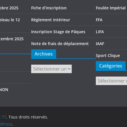
tobre 2025
Fiche d’inscription
Foulée Impérial
leau le 12
Règlement intérieur
FFA
Inscription Stage de Pâques
LIFA
tembre 2025
Note de frais de déplacement
IAAF
Archives
Sport Clique
Catégories
Archives
Catégories
GNON
d 77
. Tous droits réservés.
dPress
.