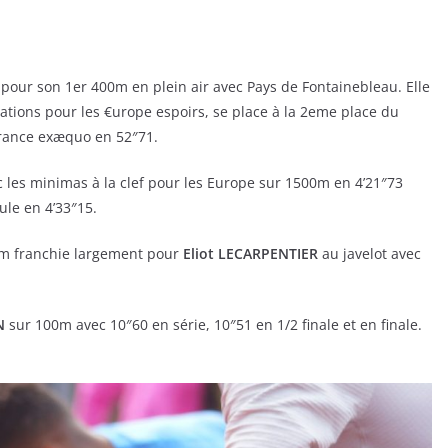
our son 1er 400m en plein air avec Pays de Fontainebleau. Elle
cations pour les €urope espoirs, se place à la 2eme place du
France exæquo en 52″71.
les minimas à la clef pour les Europe sur 1500m en 4’21″73
ule en 4’33″15.
60m franchie largement pour
Eliot LECARPENTIER
au javelot avec
N
sur 100m avec 10″60 en série, 10″51 en 1/2 finale et en finale.