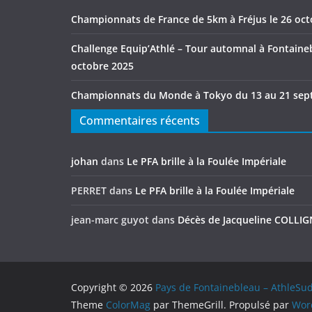
Championnats de France de 5km à Fréjus le 26 oc
Challenge Equip’Athlé – Tour automnal à Fontaineb
octobre 2025
Championnats du Monde à Tokyo du 13 au 21 sep
Commentaires récents
johan
dans
Le PFA brille à la Foulée Impériale
PERRET
dans
Le PFA brille à la Foulée Impériale
jean-marc guyot
dans
Décès de Jacqueline COLLI
Copyright © 2026
Pays de Fontainebleau – AthleSu
Theme
ColorMag
par ThemeGrill. Propulsé par
Wor