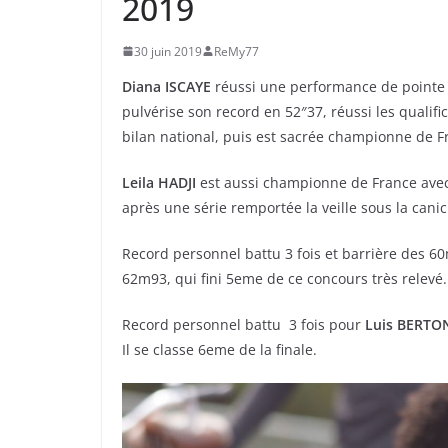
2019
30 juin 2019
ReMy77
Diana ISCAYE
réussi une performance de pointe p
pulvérise son record en 52″37, réussi les qualifi
bilan national, puis est sacrée championne de 
Leila HADJI
est aussi championne de France avec 
après une série remportée la veille sous la canic
Record personnel battu 3 fois et barrière des 
62m93, qui fini 5eme de ce concours très relevé.
Record personnel battu 3 fois pour
Luis BERTO
Il se classe 6eme de la finale.