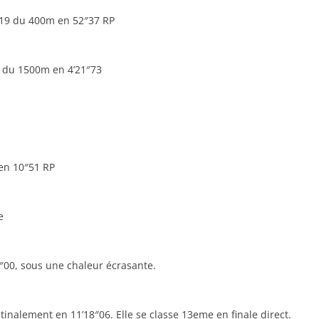
019 du 400m en 52″37 RP
 du 1500m en 4’21″73
en 10″51 RP
e
″00, sous une chaleur écrasante.
nalement en 11’18″06. Elle se classe 13eme en finale direct.