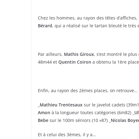
Chez les hommes, au rayon des têtes d’affiches
Bérard
, qui a réalisé sur le tartan bleuté le tr
Par ailleurs,
Mathis Giroux
, s’est montré le plus
48m44 et
Quentin Coiron
a obtenu la 1ère place
Enfin, au rayon des 2èmes places, on retrouve…
_Mathieu Trentesaux
sur le javelot cadets (39m
Amon
à la longueur toutes catégories (6m82)
_U
Bebe
sur le 100m séniors (10 »87)
_Nicolas Boye
Et à celui des 3èmes, il y a…