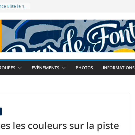
e Elite le 1,
lence
nce de 5km à
025
 – Tour
leau le 12
de à Tokyo
e 2025
nce de semi-
 14
ROUPES
EVÈNEMENTS
PHOTOS
INFORMATIONS
s les couleurs sur la piste