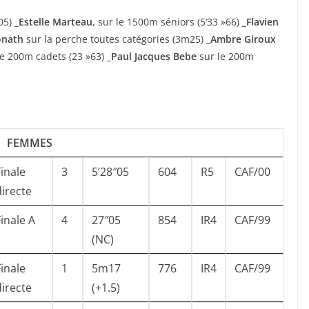
»05)
_Estelle Marteau
, sur le 1500m séniors (5’33 »66)
_Flavien
onath
sur la perche toutes catégories (3m25)
_Ambre Giroux
le 200m cadets (23 »63)
_Paul Jacques Bebe
sur le 200m
FEMMES
Finale
3
5’28″05
604
R5
CAF/00
directe
Finale A
4
27″05
854
IR4
CAF/99
(NC)
Finale
1
5m17
776
IR4
CAF/99
directe
(+1.5)