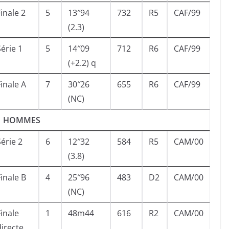
Finale 2
5
13″94
732
R5
CAF/99
(2.3)
Série 1
5
14″09
712
R6
CAF/99
(+2.2) q
Finale A
7
30″26
655
R6
CAF/99
(NC)
HOMMES
Série 2
6
12″32
584
R5
CAM/00
(3.8)
Finale B
4
25″96
483
D2
CAM/00
(NC)
Finale
1
48m44
616
R2
CAM/00
directe