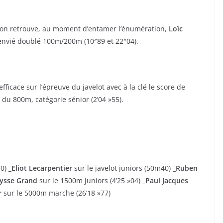
, on retrouve, au moment d’entamer l’énumération,
Loïc
ès envié doublé 100m/200m (10″89 et 22″04).
 efficace sur l’épreuve du javelot avec à la clé le score de
 du 800m, catégorie sénior (2’04 »55).
10)
_Eliot Lecarpentier
sur le javelot juniors (50m40)
_Ruben
lysse Grand
sur le 1500m juniors (4’25 »04)
_Paul Jacques
r
sur le 5000m marche (26’18 »77)