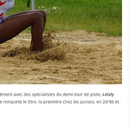
sément avec des spécialistes du demi-tour de piste,
Leisly
e remporté le titre. la première chez les juniors, en 24″86 et