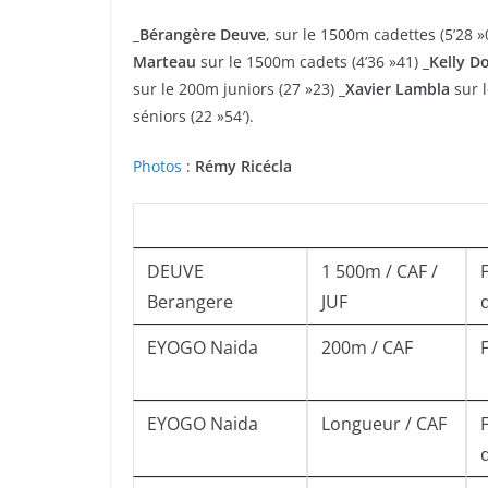
_Bérangère Deuve
, sur le 1500m cadettes (5’28 
Marteau
sur le 1500m cadets (4’36 »41)
_Kelly D
sur le 200m juniors (27 »23)
_Xavier Lambla
sur 
séniors (22 »54′).
Photos
:
Rémy Ricécla
DEUVE
1 500m / CAF /
Berangere
JUF
EYOGO Naida
200m / CAF
EYOGO Naida
Longueur / CAF