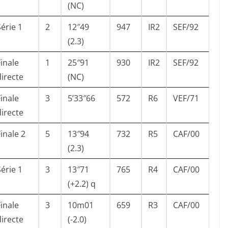
(NC)
Série 1
2
12″49
947
IR2
SEF/92
(2.3)
Finale
1
25″91
930
IR2
SEF/92
directe
(NC)
Finale
3
5’33″66
572
R6
VEF/71
directe
Finale 2
5
13″94
732
R5
CAF/00
(2.3)
Série 1
3
13″71
765
R4
CAF/00
(+2.2) q
Finale
3
10m01
659
R3
CAF/00
directe
(-2.0)