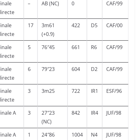
Finale
–
AB (NC)
0
CAF/99
directe
Finale
17
3m61
422
D5
CAF/00
directe
(+0.9)
Finale
5
76″45
661
R6
CAF/99
directe
Finale
6
79″23
604
D2
CAF/99
directe
Finale
3
3m25
722
IR1
ESF/96
directe
Finale A
3
27″23
842
IR4
JUF/98
(NC)
Finale A
1
24″86
1004
N4
JUF/98