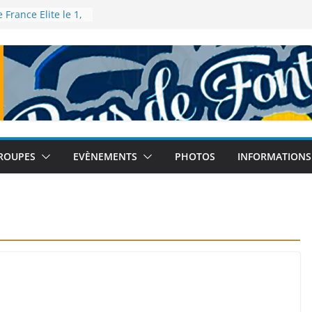
France Elite le 1,
à Talence
 France de 5km à
bre 2025
Athlé – Tour
inebleau le 12
u Monde à Tokyo
tembre 2025
 France de semi-
es le 14
ROUPES
EVÈNEMENTS
PHOTOS
INFORMATIONS