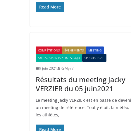
Read More
COMPÉTITIONS
ÉVÉNEMENTS
MEETING
SAUTS / SPRINTS / HAIES CA-JU
SPRINTS ES-SE
9 juin 2021
ReMy77
Résultats du meeting Jacky
VERZIER du 05 juin2021
Le meeting Jacky VERZIER est en passe de deven
un meeting de référence. Tout y était, la météo,
les athlètes,
Read More