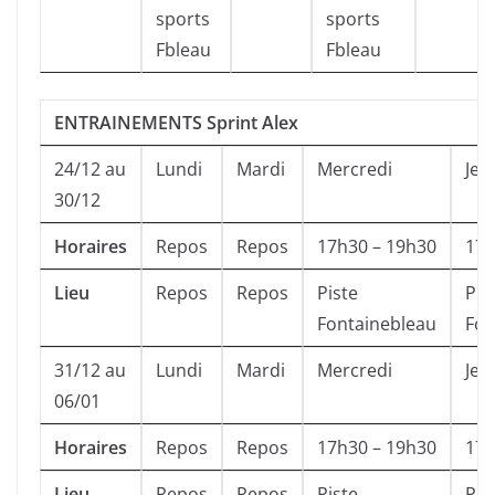
sports
sports
Fbleau
Fbleau
ENTRAINEMENTS Sprint Alex
24/12 au
Lundi
Mardi
Mercredi
Jeu
30/12
Horaires
Repos
Repos
17h30 – 19h30
17h
Lieu
Repos
Repos
Piste
Pis
Fontainebleau
Fon
31/12 au
Lundi
Mardi
Mercredi
Jeu
06/01
Horaires
Repos
Repos
17h30 – 19h30
17h
Lieu
Repos
Repos
Piste
Pis