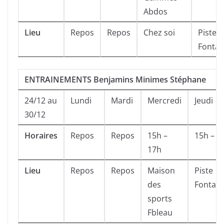
Abdos
Lieu
Repos
Repos
Chez soi
Piste
Fontai
ENTRAINEMENTS Benjamins Minimes Stéphane
24/12 au
Lundi
Mardi
Mercredi
Jeudi
30/12
Horaires
Repos
Repos
15h –
15h – 1
17h
Lieu
Repos
Repos
Maison
Piste
des
Fontain
sports
Fbleau