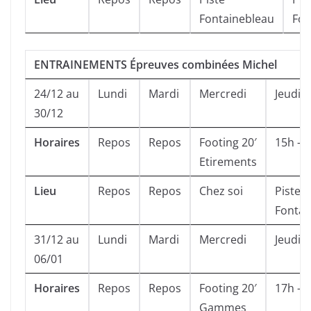
Fontainebleau
Fon
ENTRAINEMENTS Épreuves combinées Michel
24/12 au
Lundi
Mardi
Mercredi
Jeudi
30/12
Horaires
Repos
Repos
Footing 20′
15h – 
Etirements
Lieu
Repos
Repos
Chez soi
Piste
Fontai
31/12 au
Lundi
Mardi
Mercredi
Jeudi
06/01
Horaires
Repos
Repos
Footing 20′
17h – 
Gammes