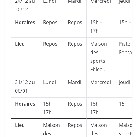
24/12 au
Lundi
Mardi
Mercredi
Jeudi
30/12
Horaires
Repos
Repos
15h –
15h – 1
17h
Lieu
Repos
Repos
Maison
Piste
des
Fontain
sports
Fbleau
31/12 au
Lundi
Mardi
Mercredi
Jeudi
06/01
Horaires
15h –
Repos
15h –
15h – 1
17h
17h
Lieu
Maison
Repos
Maison
Maison
des
des
sports 