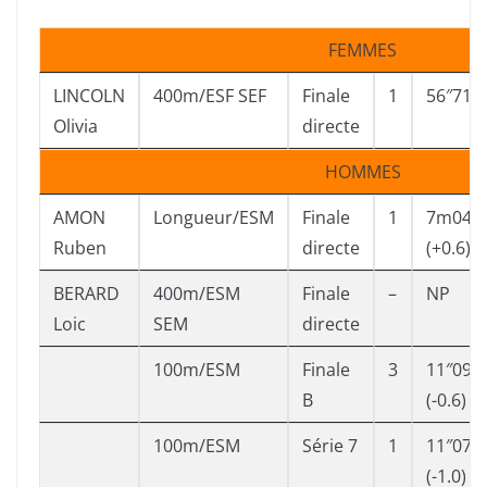
FEMMES
LINCOLN
400m/ESF SEF
Finale
1
56″71
Olivia
directe
HOMMES
AMON
Longueur/ESM
Finale
1
7m04
Ruben
directe
(+0.6)
BERARD
400m/ESM
Finale
–
NP
Loic
SEM
directe
100m/ESM
Finale
3
11″09
B
(-0.6)
100m/ESM
Série 7
1
11″07
(-1.0)