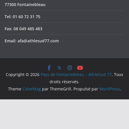
77300 Fontainebleau
Tel: 01 60 72 31 75
Fax: 08 049 485 483
Email: afa@athlesud77.com
Copyright © 2026
Pays de Fontainebleau – AthleSud 77
. Tous
droits réservés.
Theme
ColorMag
par ThemeGrill. Propulsé par
WordPress
.