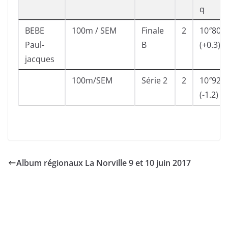
q
BEBE
100m / SEM
Finale
2
10″80
Paul-
B
(+0.3)
jacques
100m/SEM
Série 2
2
10″92
(-1.2)
Album régionaux La Norville 9 et 10 juin 2017