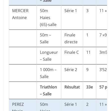
– Salle
MERCIER
50m
Série 1
3
11 »3
Antoine
Haies
(65)-salle
50m –
Finale
1
7 »91
Salle
directe
Longueur
Finale C
11
3m57
– Salle
1 000m –
Série 2
9
3’52 »
Salle
Triathlon
Résultat
33e
57 pts
– Salle
PEREZ
50m
Série 1
2
11 »3