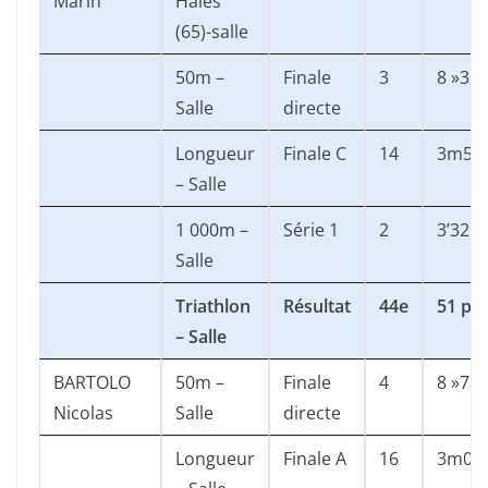
Marin
Haies
(65)-salle
50m –
Finale
3
8 »32
Salle
directe
Longueur
Finale C
14
3m50
– Salle
1 000m –
Série 1
2
3’32 »
Salle
Triathlon
Résultat
44e
51 pts
– Salle
BARTOLO
50m –
Finale
4
8 »78
Nicolas
Salle
directe
Longueur
Finale A
16
3m05