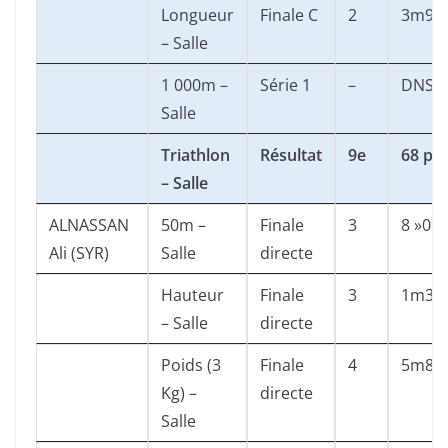
Longueur
Finale C
2
3m90
– Salle
1 000m –
Série 1
–
DNS
Salle
Triathlon
Résultat
9e
68 pts
– Salle
ALNASSAN
50m –
Finale
3
8 »09
Ali (SYR)
Salle
directe
Hauteur
Finale
3
1m33
– Salle
directe
Poids (3
Finale
4
5m88
Kg) –
directe
Salle