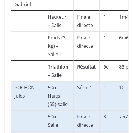
Gabriel
Hauteur
Finale
1
1m41
– Salle
directe
Poids (3
Finale
1
6m66
Kg) –
directe
Salle
Triathlon
Résultat
5e
83 pts
– Salle
POCHON
50m
Série 1
1
10 »2
Jules
Haies
(65)-salle
50m –
Finale
3
7 »74
Salle
directe