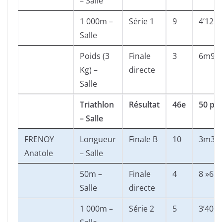
– Salle
1 000m –
Série 1
9
4’12 »
Salle
Poids (3
Finale
3
6m94
Kg) –
directe
Salle
Triathlon
Résultat
46e
50 pts
– Salle
FRENOY
Longueur
Finale B
10
3m30
Anatole
– Salle
50m –
Finale
4
8 »67
Salle
directe
1 000m –
Série 2
5
3’40 »