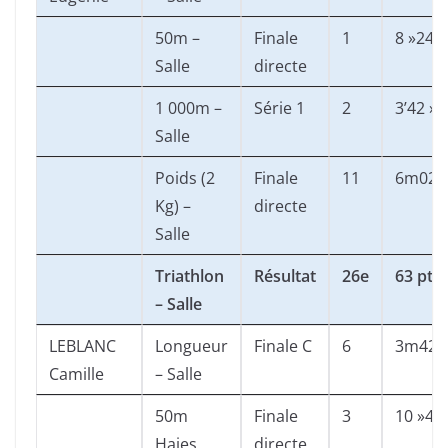
50m –
Finale
1
8 »24
Salle
directe
1 000m –
Série 1
2
3’42 »3
Salle
Poids (2
Finale
11
6m02
Kg) –
directe
Salle
Triathlon
Résultat
26e
63 pts
– Salle
LEBLANC
Longueur
Finale C
6
3m42
Camille
– Salle
50m
Finale
3
10 »48
Haies
directe