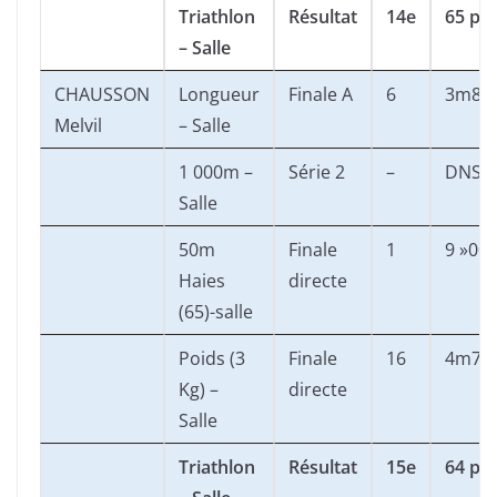
Triathlon
Résultat
14e
65 pts
– Salle
CHAUSSON
Longueur
Finale A
6
3m86
Melvil
– Salle
1 000m –
Série 2
–
DNS
Salle
50m
Finale
1
9 »00
Haies
directe
(65)-salle
Poids (3
Finale
16
4m74
Kg) –
directe
Salle
Triathlon
Résultat
15e
64 pts