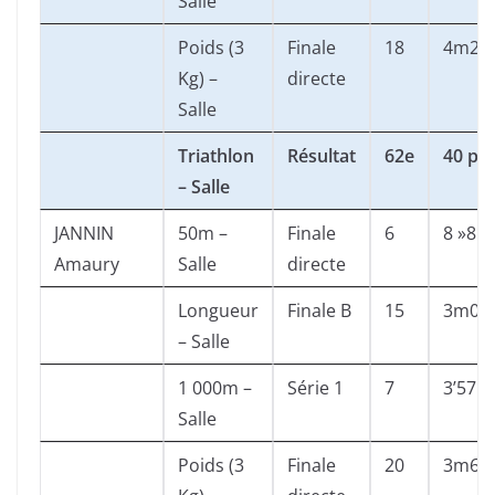
Salle
Poids (3
Finale
18
4m28
Kg) –
directe
Salle
Triathlon
Résultat
62e
40 pts
– Salle
JANNIN
50m –
Finale
6
8 »81
Amaury
Salle
directe
Longueur
Finale B
15
3m09
– Salle
1 000m –
Série 1
7
3’57 »
Salle
Poids (3
Finale
20
3m69