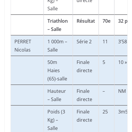
Kg) –
directe
Salle
Triathlon
Résultat
70e
32 pts
– Salle
PERRET
1 000m –
Série 2
11
3’58 »
Nicolas
Salle
50m
Finale
5
10 »9
Haies
directe
(65)-salle
Hauteur
Finale
–
NM
– Salle
directe
Poids (3
Finale
25
3m58
Kg) –
directe
Salle