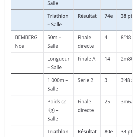
Salle
Triathlon
Résultat
74e
38 pts
– Salle
BEMBERG
50m –
Finale
4
8″48
Noa
Salle
directe
Longueur
Finale A
14
2m86
– Salle
1 000m –
Série 2
3
3’48 »7
Salle
Poids (2
Finale
25
3m62
Kg) –
directe
Salle
Triathlon
Résultat
80e
33 pts