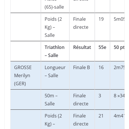
(65)-salle
Poids (2
Finale
19
5m05
Kg) –
directe
Salle
Triathlon
Résultat
55e
50 pts
– Salle
GROSSE
Longueur
Finale B
16
2m75
Merilyn
– Salle
(GER)
50m –
Finale
3
8 »34
Salle
directe
Poids (2
Finale
21
4m41
Kg) –
directe