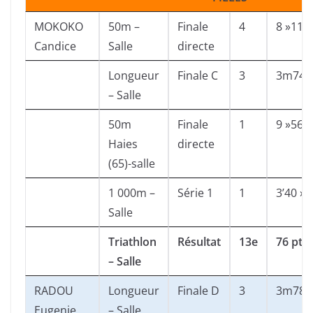
MOKOKO
50m –
Finale
4
8 »11
Candice
Salle
directe
Longueur
Finale C
3
3m74
– Salle
50m
Finale
1
9 »56
Haies
directe
(65)-salle
1 000m –
Série 1
1
3’40 »9
Salle
Triathlon
Résultat
13e
76 pts
– Salle
RADOU
Longueur
Finale D
3
3m78
Eugenie
– Salle