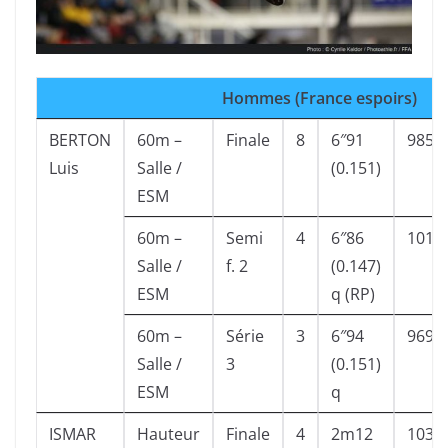
Hommes (France espoirs)
BERTON
60m –
Finale
8
6″91
985
Luis
Salle /
(0.151)
ESM
60m –
Semi
4
6″86
1011
Salle /
f. 2
(0.147)
ESM
q (RP)
60m –
Série
3
6″94
969
Salle /
3
(0.151)
ESM
q
ISMAR
Hauteur
Finale
4
2m12
1038