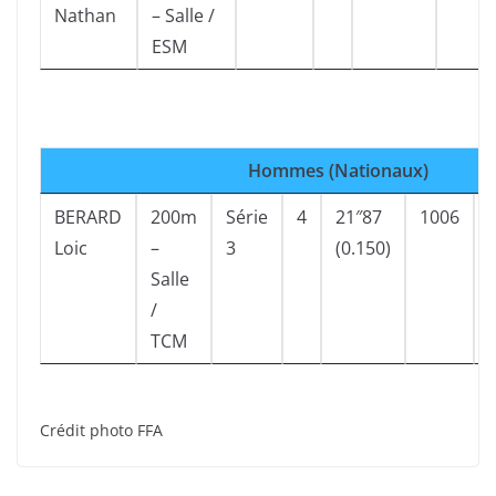
Nathan
– Salle /
ESM
Hommes (Nationaux)
BERARD
200m
Série
4
21″87
1006
Loic
–
3
(0.150)
Salle
/
TCM
Crédit photo FFA