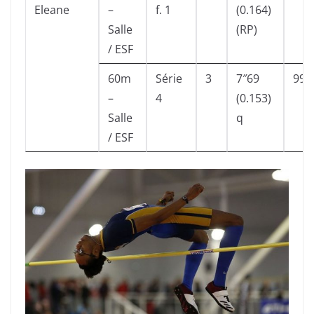
Eleane
–
f. 1
(0.164)
Salle
(RP)
/ ESF
60m
Série
3
7″69
991
–
4
(0.153)
Salle
q
/ ESF