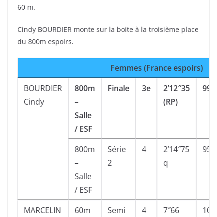
60 m.
Cindy BOURDIER monte sur la boite à la troisième place
du 800m espoirs.
Femmes (France espoirs)
BOURDIER
800m
Finale
3e
2’12″35
991
Cindy
–
(RP)
Salle
/ ESF
800m
Série
4
2’14″75
955
–
2
q
Salle
/ ESF
MARCELIN
60m
Semi
4
7″66
100