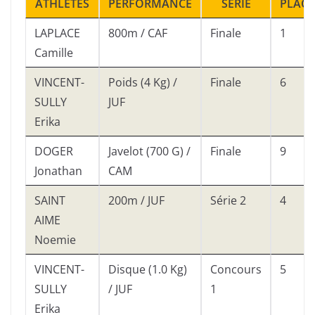
ATHLETES
PERFORMANCE
SERIE
PLACE
LAPLACE
800m / CAF
Finale
1
Camille
VINCENT-
Poids (4 Kg) /
Finale
6
SULLY
JUF
Erika
DOGER
Javelot (700 G) /
Finale
9
Jonathan
CAM
SAINT
200m / JUF
Série 2
4
AIME
Noemie
VINCENT-
Disque (1.0 Kg)
Concours
5
SULLY
/ JUF
1
Erika