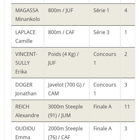
MAGASSA
800m / JUF
Série 1
4
Minankolo
LAPLACE
800m / CAF
Série 3
1
Camille
VINCENT-
Poids (4 Kg) /
Concours
2
SULLY
JUF
1
Erika
DOGER
Javelot (700 G) /
Concours
3
Jonathan
CAM
1
REICH
3000m Steeple
Finale A
11
Alexandre
(91) / JUM
OUDIOU
2000m Steeple
Finale A
3
Emma
(76) / CAF