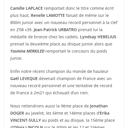
Camille LAPLACE
remportait donc le titre comme écrit
plus haut,
Renelle LAMOTTE
faisait de même sur le
800m junior avec un nouveau record personnel à la clef
en 2’08 »39.
Jean-Patrick URBATRO
prenait lui la
médaille de bronze chez les cadets.
Lyndsay HERELIUS
prenait la deuxième place au disque junior alors que
Yasmine MERKILED
remportait le concours du poids
junior.
Enfin notre récent champion du monde de hauteur
Gaël LEVEQUE
devenait champion de France avec un
nouveau record personnel et une tentative de record
de France à 2m21 qui échouait d’un rien.
Nous retiendrons aussi la 9ème place de
Jonathan
DOGER
au javelot, les 6ème et 14ème places d’
Erika
VINCENT-SULLY
au poids et au disque, la 15ème place
d’
Olivia LINCOLN
sur le 400m et les 12 et 15èmes