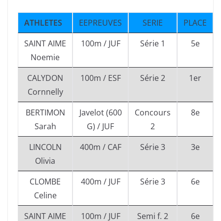
ATHLETES
EEPREUVES
SERIE
PLACE
SAINT AIME
100m / JUF
Série 1
5e
Noemie
CALYDON
100m / ESF
Série 2
1er
Cornnelly
BERTIMON
Javelot (600
Concours
8e
Sarah
G) / JUF
2
LINCOLN
400m / CAF
Série 3
3e
Olivia
CLOMBE
400m / JUF
Série 3
6e
Celine
SAINT AIME
100m / JUF
Semi f. 2
6e