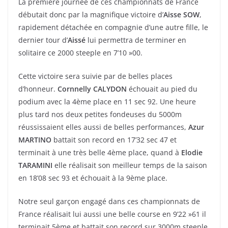
La première journée de ces championnats de France
débutait donc par la magnifique victoire d’
Aisse SOW
,
rapidement détachée en compagnie d’une autre fille, le
dernier tour d’
Aissé
lui permettra de terminer en
solitaire ce 2000 steeple en 7’10 »00.
Cette victoire sera suivie par de belles places
d’honneur.
Cornnelly CALYDON
échouait au pied du
podium avec la 4ème place en 11 sec 92. Une heure
plus tard nos deux petites fondeuses du 5000m
réussissaient elles aussi de belles performances,
Azur
MARTINO
battait son record en 17’32 sec 47 et
terminait à une très belle 4ème place, quand à
Elodie
TARAMINI
elle réalisait son meilleur temps de la saison
en 18’08 sec 93 et échouait à la 9ème place.
Notre seul garçon engagé dans ces championnats de
France réalisait lui aussi une belle course en 9’22 »61 il
terminait 5ème et battait son record sur 3000m steeple