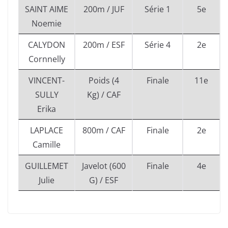
SAINT AIME
200m / JUF
Série 1
5e
Noemie
CALYDON
200m / ESF
Série 4
2e
Cornnelly
VINCENT-
Poids (4
Finale
11e
SULLY
Kg) / CAF
Erika
LAPLACE
800m / CAF
Finale
2e
Camille
GUILLEMET
Javelot (600
Finale
4e
Julie
G) / ESF