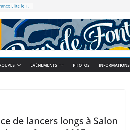
nce Elite le 1,
Talence
rance de 5km à
e 2025
lé – Tour
ebleau le 12
onde à Tokyo
bre 2025
rance de semi-
le 14
ROUPES
EVÈNEMENTS
PHOTOS
INFORMATIONS
e de lancers longs à Salon