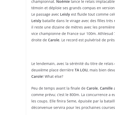
championnat.
Noémie
lance le relais implacabl
témoin et déploie ses grands compas en version tr
Le passage avec
Leisly
est fluide tout comme ce
Leisly
bataille dans le virage avec des filles très
il reste une dizaine de mètres avec les premières.
vice championne de France sur 100m. Athlesud 77
droite de
Carole
. Le record est pulvérisé de près
Le lendemain, avec la sérénité du titre de relai
deuxième place derrière
TA LOU,
mais bien devan
Carole
! What else?
Peu de temps avant la finale de
Carole
,
Camille
comme prévu; c’est le 800m. La concurrence a e
les coups. Elle finira 5eme, épuisée par la batai
déconvenue servira pour les prochaines course