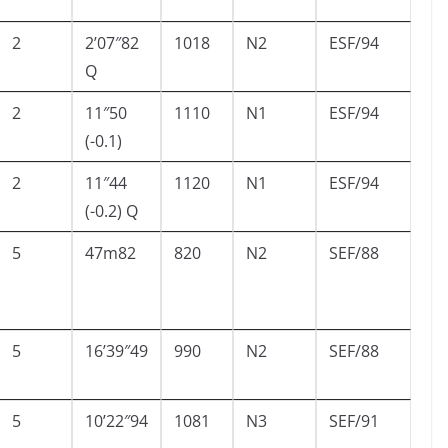
2
2’07″82
1018
N2
ESF/94
Q
2
11″50
1110
N1
ESF/94
(-0.1)
2
11″44
1120
N1
ESF/94
(-0.2) Q
5
47m82
820
N2
SEF/88
5
16’39″49
990
N2
SEF/88
5
10’22″94
1081
N3
SEF/91