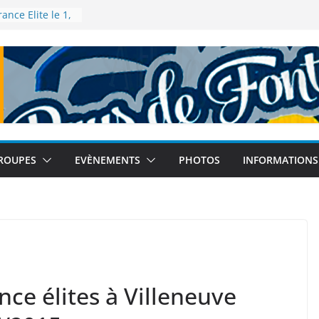
nce Elite le 1,
Talence
rance de 5km à
e 2025
lé – Tour
ebleau le 12
onde à Tokyo
bre 2025
rance de semi-
le 14
ROUPES
EVÈNEMENTS
PHOTOS
INFORMATIONS
ce élites à Villeneuve