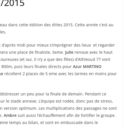
7/2015
au dans cette édition des élites 2015. Cette année c’est au
les.
 d’après midi pour mieux s’imprégner des lieux et regarder
hera une place de finaliste, 5eme.
Julie
renoue avec le haut
oureuses (et oui, il n’y a que des filles) d’Athlesud 77 vont
 800m, puis leurs finales directs pour
Azur MARTINO
se
récoltent 2 places de 5 eme avec les larmes en moins pour
 déstresser un peu pour la finale de demain. Pendant ce
ur le stade annexe. L’équipe est rodée, donc pas de stress,
 en version optimum. Les multiplications des passages ne sont
e.
Ambre
suit aussi l’échauffement afin de fortifier le groupe.
9eme temps au bilan, et sont en embuscade dans le