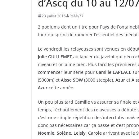
d’Ascq du 10 au 12/0
23 juillet 2015
ReMy77
2 podiums dont un titre pour Pays de Fontaineble
tour du sprint de ramener l’essentiel des médail
Le vendredi les relayeuses sont venues en début
Julie GUILLEMET
au lancer du javelot qui décroc
niveau et on aime bien
.
Plus tard les premières c
commencer leur série pour
Camille LAPLACE
sur
(5000m) et
Aisse SOW
(3000 steeple).
Azur
et
Ais
Azur
cette année.
Un peu plus tard
Camille
va assurer sa finale et
temps, l’échauffement des relayeuses a débuté s
c’est une simple répétition des interclubs mais
donc pas nécessaires car ça passe et c’est propr
Noemie
,
Solène
,
Leisly
,
Carole
arrivent avec le 