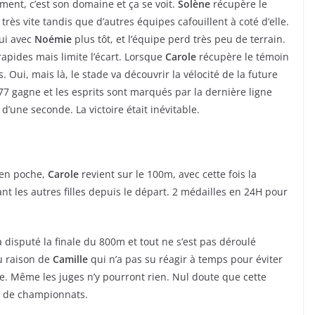
ement, c’est son domaine et ça se voit.
Solène
récupère le
ès vite tandis que d’autres équipes cafouillent à coté d’elle.
lui avec
Noémie
plus tôt, et l’équipe perd très peu de terrain.
 rapides mais limite l’écart. Lorsque
Carole
récupère le témoin
 Oui, mais là, le stade va découvrir la vélocité de la future
 gagne et les esprits sont marqués par la dernière ligne
 d’une seconde. La victoire était inévitable.
s en poche,
Carole
revient sur le 100m, avec cette fois la
t les autres filles depuis le départ. 2 médailles en 24H pour
a disputé la finale du 800m et tout ne s’est pas déroulé
u raison de
Camille
qui n’a pas su réagir à temps pour éviter
lle. Même les juges n’y pourront rien. Nul doute que cette
s de championnats.