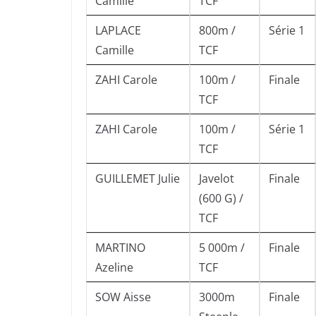
Camille
TCF
LAPLACE
800m /
Série 1
Camille
TCF
ZAHI Carole
100m /
Finale
TCF
ZAHI Carole
100m /
Série 1
TCF
GUILLEMET Julie
Javelot
Finale
(600 G) /
TCF
MARTINO
5 000m /
Finale
Azeline
TCF
SOW Aisse
3000m
Finale