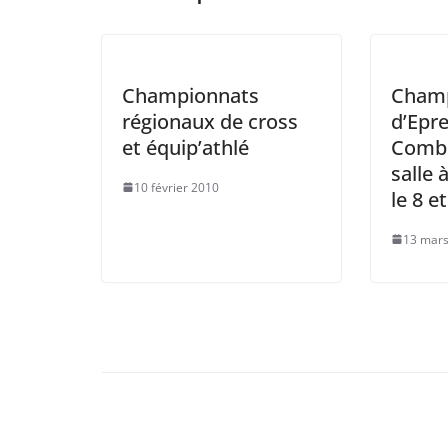
Championnats
Champ
régionaux de cross
d’Epr
et équip’athlé
Combi
salle 
10 février 2010
le 8 e
13 mars