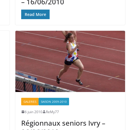
– 16/06/2010
Read More
GALERIES
SAISON 2009-2010
6 juin 2010
ReMy77
Régionnaux seniors Ivry –