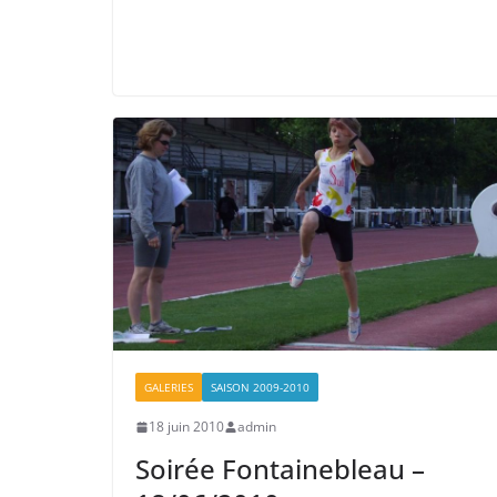
GALERIES
SAISON 2009-2010
18 juin 2010
admin
Soirée Fontainebleau –