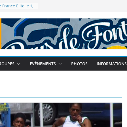
France Elite le 1,
à Talence
 France de 5km à
bre 2025
Athlé – Tour
inebleau le 12
u Monde à Tokyo
tembre 2025
 France de semi-
es le 14
ROUPES
EVÈNEMENTS
PHOTOS
INFORMATIONS