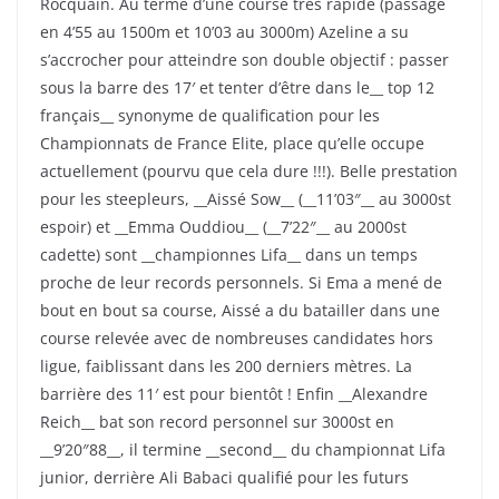
Rocquain. Au terme d’une course très rapide (passage
en 4’55 au 1500m et 10’03 au 3000m) Azeline a su
s’accrocher pour atteindre son double objectif : passer
sous la barre des 17′ et tenter d’être dans le__ top 12
français__ synonyme de qualification pour les
Championnats de France Elite, place qu’elle occupe
actuellement (pourvu que cela dure !!!). Belle prestation
pour les steepleurs, __Aissé Sow__ (__11’03″__ au 3000st
espoir) et __Emma Ouddiou__ (__7’22″__ au 2000st
cadette) sont __championnes Lifa__ dans un temps
proche de leur records personnels. Si Ema a mené de
bout en bout sa course, Aissé a du batailler dans une
course relevée avec de nombreuses candidates hors
ligue, faiblissant dans les 200 derniers mètres. La
barrière des 11′ est pour bientôt ! Enfin __Alexandre
Reich__ bat son record personnel sur 3000st en
__9’20″88__, il termine __second__ du championnat Lifa
junior, derrière Ali Babaci qualifié pour les futurs