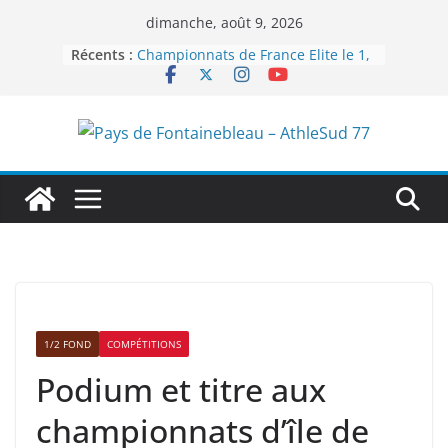
Passer
dimanche, août 9, 2026
au
Récents :
Championnats de France Elite le 1,
contenu
2 et 3 août 2025 à Talence
Championnats de France de 5km à
Fréjus le 26 octobre 2025
Challenge Equip’Athlé – Tour
automnal à Fontainebleau le 12
octobre 2025
Championnats du Monde à Tokyo
du 13 au 21 septembre 2025
Championnats de France de semi-
marathon à Vannes le 14
septembre 2025
1/2 FOND
COMPÉTITIONS
Podium et titre aux
championnats d’île de