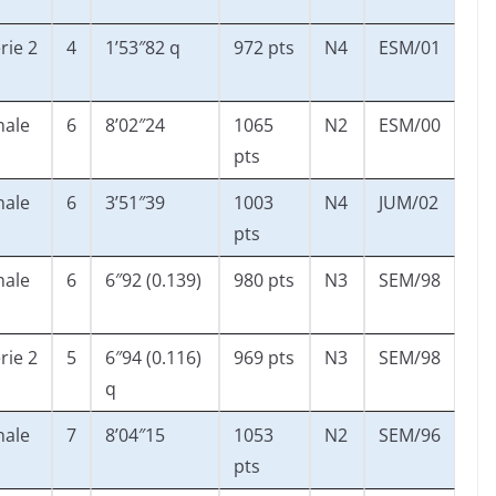
rie 2
4
1’53″82 q
972 pts
N4
ESM/01
nale
6
8’02″24
1065
N2
ESM/00
pts
nale
6
3’51″39
1003
N4
JUM/02
pts
nale
6
6″92 (0.139)
980 pts
N3
SEM/98
rie 2
5
6″94 (0.116)
969 pts
N3
SEM/98
q
nale
7
8’04″15
1053
N2
SEM/96
pts