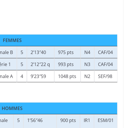
FEMMES
inale B
5
2’13″40
975 pts
N4
CAF/04
érie 1
5
2’12″22 q
993 pts
N3
CAF/04
inale A
4
9’23″59
1048 pts
N2
SEF/98
HOMMES
nale
5
1’56″46
900 pts
IR1
ESM/01