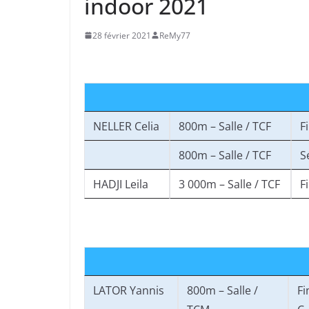
indoor 2021
28 février 2021
ReMy77
NELLER Celia
800m – Salle / TCF
F
800m – Salle / TCF
S
HADJI Leila
3 000m – Salle / TCF
F
LATOR Yannis
800m – Salle /
Fi