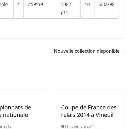
nale
4
7’59″39
1082
N1
SEM/98
pts
Nouvelle collection disponible
ionnats de
Coupe de France des
e nationale
relais 2014 à Vineuil
ier 2010
11 novembre 2014