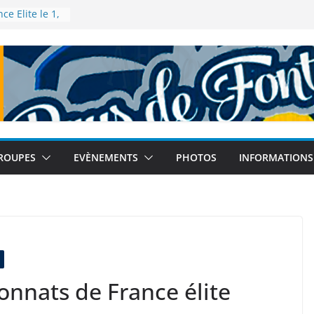
e Elite le 1,
lence
nce de 5km à
025
 – Tour
leau le 12
de à Tokyo
e 2025
nce de semi-
 14
ROUPES
EVÈNEMENTS
PHOTOS
INFORMATIONS
onnats de France élite