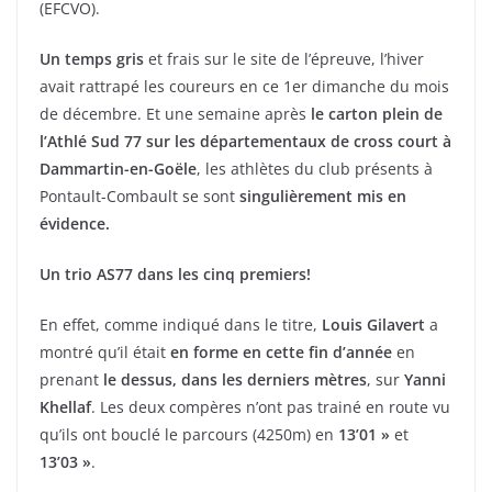
(EFCVO).
Un temps gris
et frais sur le site de l’épreuve, l’hiver
avait rattrapé les coureurs en ce 1er dimanche du mois
de décembre. Et une semaine après
le carton plein de
l’Athlé Sud 77 sur les départementaux de cross court à
Dammartin-en-Goële
, les athlètes du club présents à
Pontault-Combault se sont
singulièrement mis en
évidence.
Un trio AS77 dans les cinq premiers!
En effet, comme indiqué dans le titre,
Louis Gilavert
a
montré qu’il était
en forme en cette fin d’année
en
prenant
le dessus, dans les derniers mètres
, sur
Yanni
Khellaf
. Les deux compères n’ont pas trainé en route vu
qu’ils ont bouclé le parcours (4250m) en
13’01 »
et
13’03 »
.