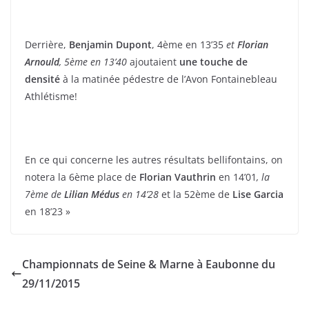
Derrière,
Benjamin Dupont
, 4ème en 13’35
et
Florian
Arnould
, 5ème en 13’40
ajoutaient
une touche de
densité
à la matinée pédestre de l’Avon Fontainebleau
Athlétisme!
En ce qui concerne les autres résultats bellifontains, on
notera la 6ème place de
Florian Vauthrin
en 14’01
, la
7ème de
Lilian Médus
en 14’28
et la 52ème de
Lise Garcia
en 18’23 »
Championnats de Seine & Marne à Eaubonne du
29/11/2015